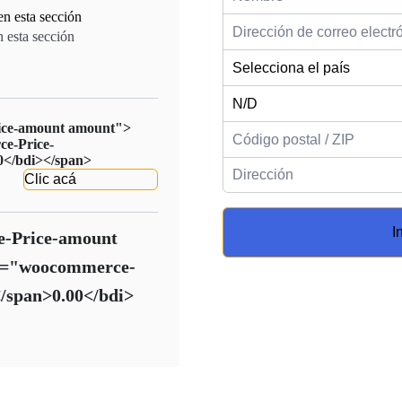
 esta sección
ice-amount amount">
e-Price-
0</bdi></span>
Clic acá
I
e-Price-amount
s="woocommerce-
/span>0.00</bdi>