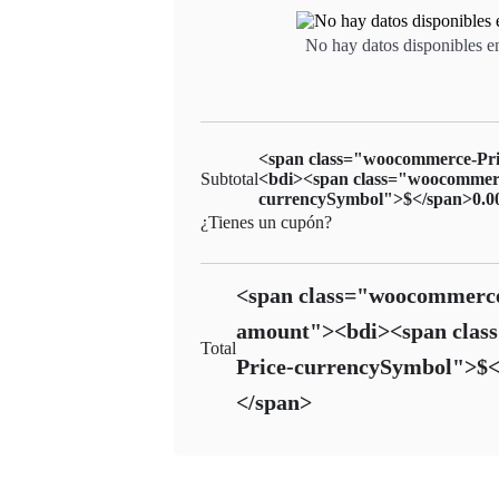
No hay datos disponibles en
<span class="woocommerce-Pr
Subtotal
<bdi><span class="woocommerc
currencySymbol">$</span>0.0
¿Tienes un cupón?
<span class="woocommerc
amount"><bdi><span clas
Total
Price-currencySymbol">$<
</span>